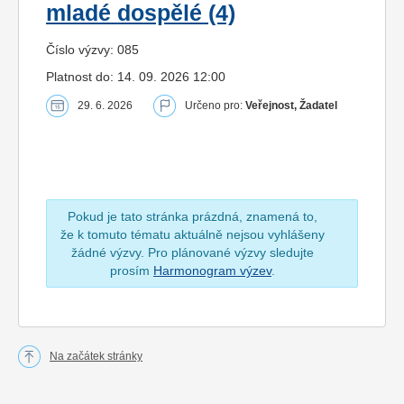
mladé dospělé (4)
Číslo výzvy: 085
Platnost do: 14. 09. 2026 12:00
29. 6. 2026
Určeno pro:
Veřejnost, Žadatel
Pokud je tato stránka prázdná, znamená to,
že k tomuto tématu aktuálně nejsou vyhlášeny
žádné výzvy. Pro plánované výzvy sledujte
prosím
Harmonogram výzev
.
Na začátek stránky