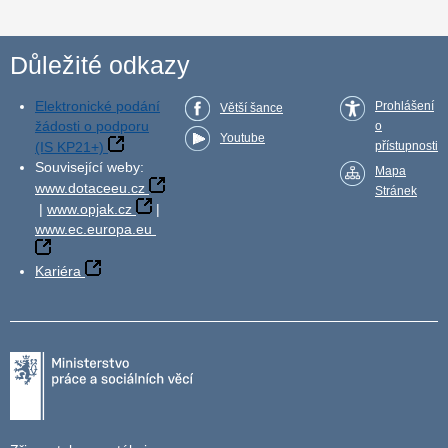
Důležité odkazy
Elektronické podání
Prohlášení
Větší šance
žádosti o podporu
o
Youtube
(IS KP21+)
přístupnosti
Související weby:
Mapa
www.dotaceeu.cz
Stránek
|
www.opjak.cz
|
www.ec.europa.eu
Kariéra