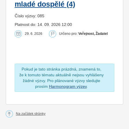
mladé dospělé (4)
Číslo výzvy: 085
Platnost do: 14. 09. 2026 12:00
29. 6. 2026
Určeno pro:
Veřejnost, Žadatel
Pokud je tato stránka prázdná, znamená to,
že k tomuto tématu aktuálně nejsou vyhlášeny
žádné výzvy. Pro plánované výzvy sledujte
prosím
Harmonogram výzev
.
Na začátek stránky