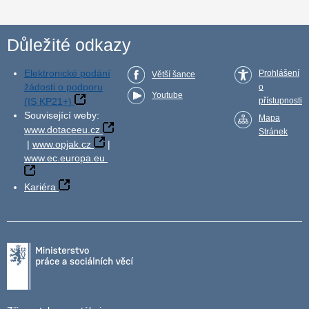
Důležité odkazy
Elektronické podání
Prohlášení
Větší šance
žádosti o podporu
o
Youtube
(IS KP21+)
přístupnosti
Související weby:
Mapa
www.dotaceeu.cz
Stránek
|
www.opjak.cz
|
www.ec.europa.eu
Kariéra