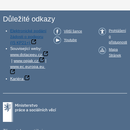
Důležité odkazy
Elektronické podání
Prohlášení
Větší šance
žádosti o podporu
o
Youtube
(IS KP21+)
přístupnosti
Související weby:
Mapa
www.dotaceeu.cz
Stránek
|
www.opjak.cz
|
www.ec.europa.eu
Kariéra