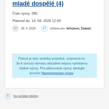
mladé dospělé (4)
Číslo výzvy: 085
Platnost do: 14. 09. 2026 12:00
29. 6. 2026
Určeno pro:
Veřejnost, Žadatel
Pokud je tato stránka prázdná, znamená to,
že k tomuto tématu aktuálně nejsou vyhlášeny
žádné výzvy. Pro plánované výzvy sledujte
prosím
Harmonogram výzev
.
Na začátek stránky