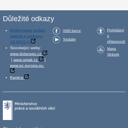
Důležité odkazy
Elektronické podání
Prohlášení
Větší šance
žádosti o podporu
o
Youtube
(IS KP21+)
přístupnosti
Související weby:
Mapa
www.dotaceeu.cz
Stránek
|
www.opjak.cz
|
www.ec.europa.eu
Kariéra