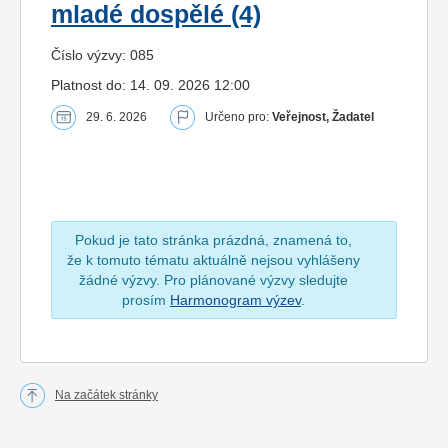
mladé dospělé (4)
Číslo výzvy: 085
Platnost do: 14. 09. 2026 12:00
29. 6. 2026
Určeno pro:
Veřejnost, Žadatel
Pokud je tato stránka prázdná, znamená to,
že k tomuto tématu aktuálně nejsou vyhlášeny
žádné výzvy. Pro plánované výzvy sledujte
prosím
Harmonogram výzev
.
Na začátek stránky