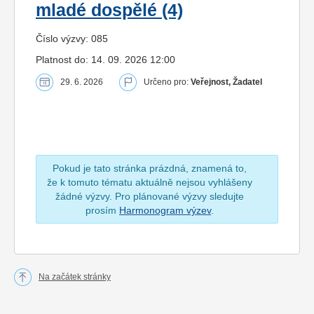
mladé dospělé (4)
Číslo výzvy: 085
Platnost do: 14. 09. 2026 12:00
29. 6. 2026
Určeno pro:
Veřejnost, Žadatel
Pokud je tato stránka prázdná, znamená to,
že k tomuto tématu aktuálně nejsou vyhlášeny
žádné výzvy. Pro plánované výzvy sledujte
prosím
Harmonogram výzev
.
Na začátek stránky