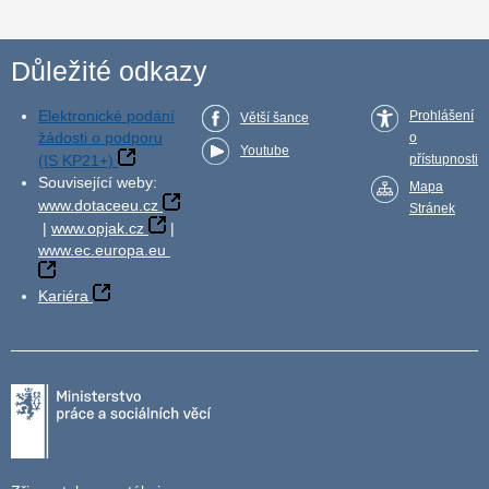
Důležité odkazy
Elektronické podání
Prohlášení
Větší šance
žádosti o podporu
o
Youtube
(IS KP21+)
přístupnosti
Související weby:
Mapa
www.dotaceeu.cz
Stránek
|
www.opjak.cz
|
www.ec.europa.eu
Kariéra