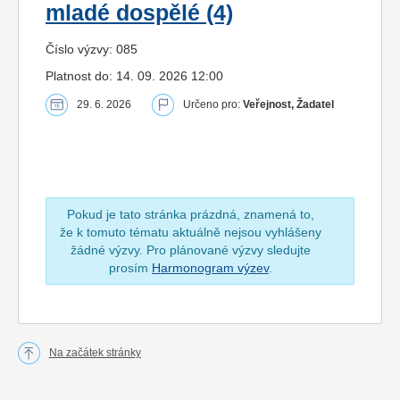
mladé dospělé (4)
Číslo výzvy: 085
Platnost do: 14. 09. 2026 12:00
29. 6. 2026
Určeno pro:
Veřejnost, Žadatel
Pokud je tato stránka prázdná, znamená to,
že k tomuto tématu aktuálně nejsou vyhlášeny
žádné výzvy. Pro plánované výzvy sledujte
prosím
Harmonogram výzev
.
Na začátek stránky