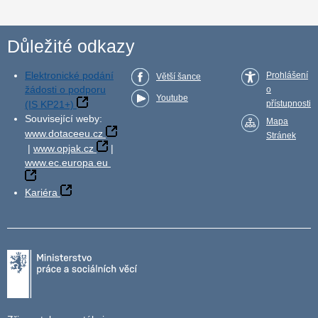
Důležité odkazy
Elektronické podání
Prohlášení
Větší šance
žádosti o podporu
o
Youtube
(IS KP21+)
přístupnosti
Související weby:
Mapa
www.dotaceeu.cz
Stránek
|
www.opjak.cz
|
www.ec.europa.eu
Kariéra