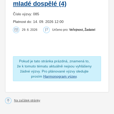
mladé dospělé (4)
Číslo výzvy: 085
Platnost do: 14. 09. 2026 12:00
29. 6. 2026
Určeno pro:
Veřejnost, Žadatel
Pokud je tato stránka prázdná, znamená to,
že k tomuto tématu aktuálně nejsou vyhlášeny
žádné výzvy. Pro plánované výzvy sledujte
prosím
Harmonogram výzev
.
Na začátek stránky