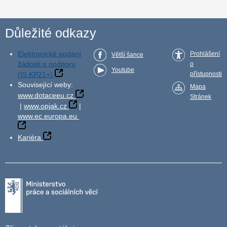
Důležité odkazy
Elektronické podání
Prohlášení
Větší šance
žádosti o podporu
o
Youtube
(IS KP21+)
přístupnosti
Související weby:
Mapa
www.dotaceeu.cz
Stránek
|
www.opjak.cz
|
www.ec.europa.eu
Kariéra