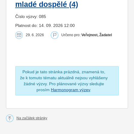
mladé dospělé (4)
Číslo výzvy: 085
Platnost do: 14. 09. 2026 12:00
29. 6. 2026
Určeno pro:
Veřejnost, Žadatel
Pokud je tato stránka prázdná, znamená to,
že k tomuto tématu aktuálně nejsou vyhlášeny
žádné výzvy. Pro plánované výzvy sledujte
prosím
Harmonogram výzev
.
Na začátek stránky