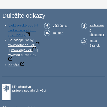
Důležité odkazy
Elektronické podání
Prohlášení
Větší šance
žádosti o podporu
o
Youtube
(IS KP21+)
přístupnosti
Související weby:
Mapa
www.dotaceeu.cz
Stránek
|
www.opjak.cz
|
www.ec.europa.eu
Kariéra