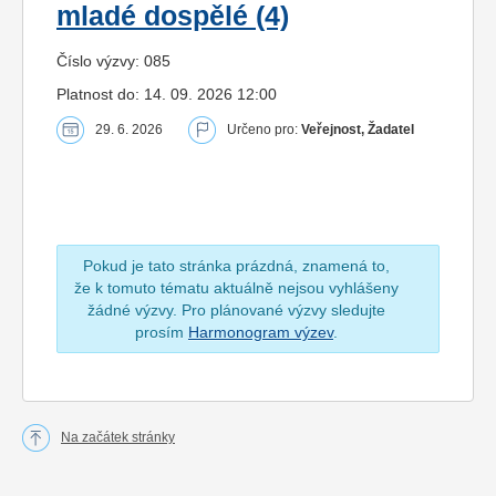
mladé dospělé (4)
Číslo výzvy: 085
Platnost do: 14. 09. 2026 12:00
29. 6. 2026
Určeno pro:
Veřejnost, Žadatel
Pokud je tato stránka prázdná, znamená to,
že k tomuto tématu aktuálně nejsou vyhlášeny
žádné výzvy. Pro plánované výzvy sledujte
prosím
Harmonogram výzev
.
Na začátek stránky