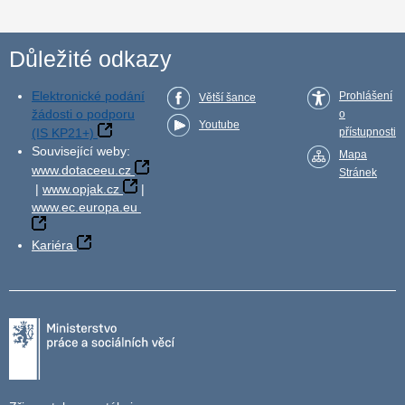
Důležité odkazy
Elektronické podání
Prohlášení
Větší šance
žádosti o podporu
o
Youtube
(IS KP21+)
přístupnosti
Související weby:
Mapa
www.dotaceeu.cz
Stránek
|
www.opjak.cz
|
www.ec.europa.eu
Kariéra