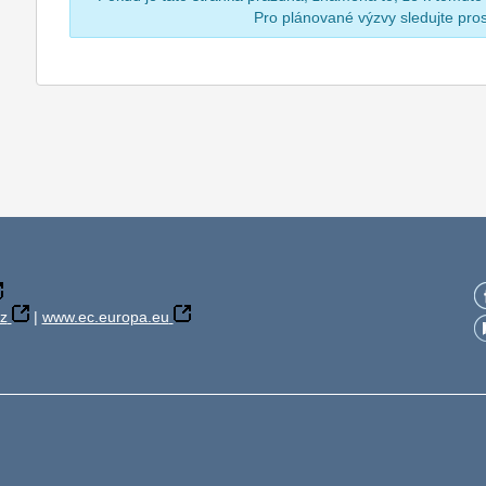
Pro plánované výzvy sledujte pr
z
|
www.ec.europa.eu