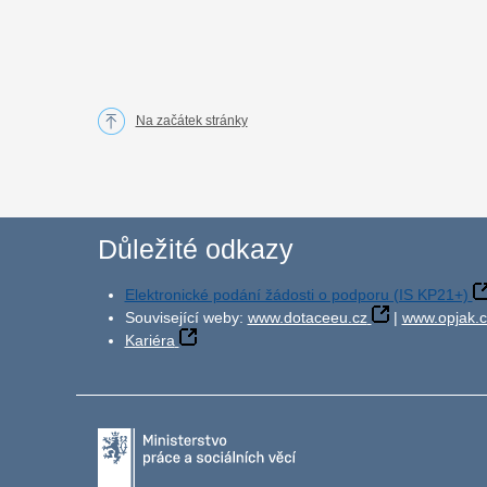
Na začátek stránky
Důležité odkazy
Elektronické podání žádosti o podporu (IS KP21+)
Související weby:
www.dotaceeu.cz
|
www.opjak.c
Kariéra