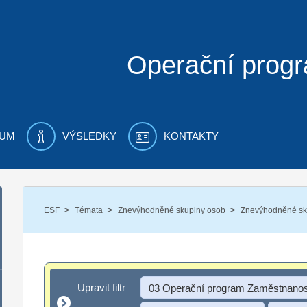
Operační prog
UM
VÝSLEDKY
KONTAKTY
/
/
/
ESF
Témata
Znevýhodněné skupiny osob
Znevýhodněné sku
Upravit filtr
Upravit filtr
03 Operační program Zaměstnanos