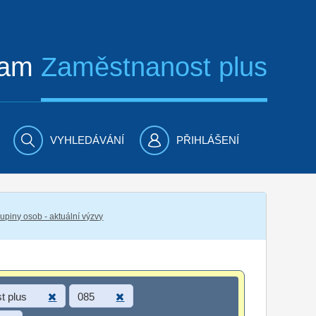
ram
Zaměstnanost plus
VYHLEDÁVÁNÍ
PŘIHLÁŠENÍ
piny osob - aktuální výzvy
t plus
085