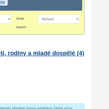
 vše
Směr
řazení:
i, rodiny a mladé dospělé (4)
 tématu aktuálně nejsou vyhlášeny žádné výzvy.