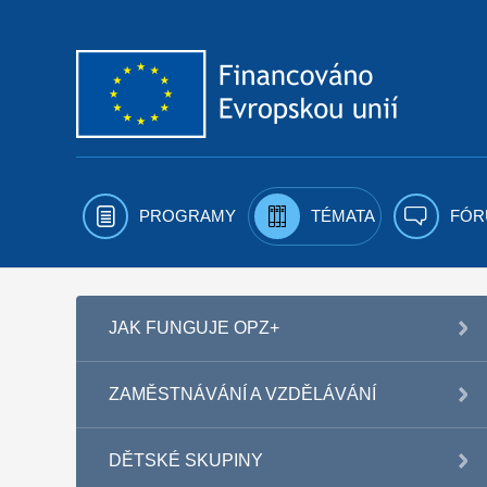
Přejít k obsahu
PROGRAMY
TÉMATA
FÓR
JAK FUNGUJE OPZ+
ZAMĚSTNÁVÁNÍ A VZDĚLÁVÁNÍ
DĚTSKÉ SKUPINY