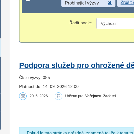
Zrušit
Probíhající výzvy
Řadit podle:
Podpora služeb pro ohrožené dět
Číslo výzvy: 085
Platnost do: 14. 09. 2026 12:00
29. 6. 2026
Určeno pro:
Veřejnost, Žadatel
Pokud je tato stránka prázdná, znamená to, že k tomuto