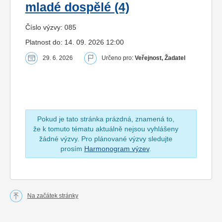
mladé dospělé (4)
Číslo výzvy: 085
Platnost do: 14. 09. 2026 12:00
29. 6. 2026
Určeno pro:
Veřejnost, Žadatel
Pokud je tato stránka prázdná, znamená to,
že k tomuto tématu aktuálně nejsou vyhlášeny
žádné výzvy. Pro plánované výzvy sledujte
prosím
Harmonogram výzev
.
Na začátek stránky