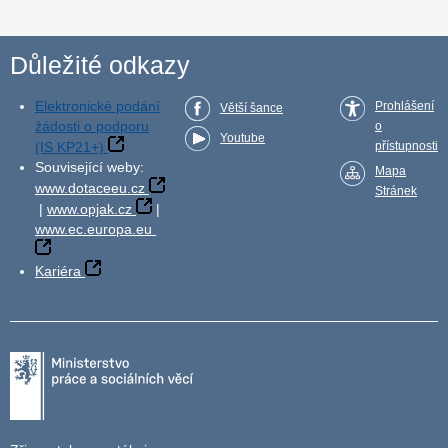
Důležité odkazy
Elektronické podání
Prohlášení
Větší šance
žádosti o podporu
o
Youtube
(IS KP21+)
přístupnosti
Související weby:
Mapa
www.dotaceeu.cz
Stránek
|
www.opjak.cz
|
www.ec.europa.eu
Kariéra