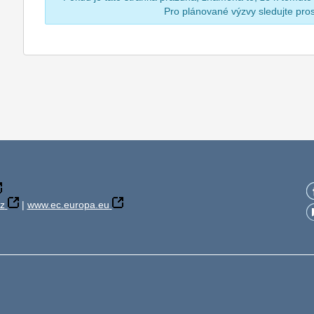
Pro plánované výzvy sledujte pr
z
|
www.ec.europa.eu