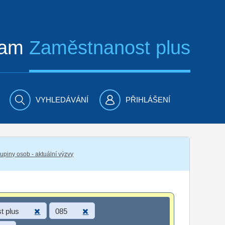
ram
Zaměstnanost plus
VYHLEDÁVÁNÍ
PŘIHLÁŠENÍ
piny osob - aktuální výzvy
t plus
085