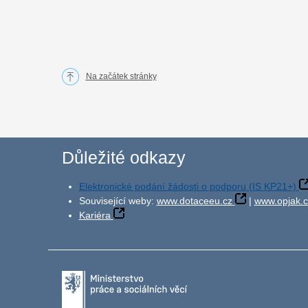
Na začátek stránky
Důležité odkazy
Elektronické podání žádosti o podporu (IS KP21+)
Související weby:
www.dotaceeu.cz
|
www.opjak.c
Kariéra