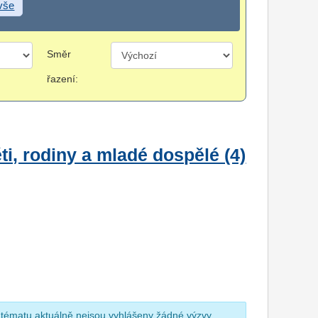
 vše
Směr
řazení:
i, rodiny a mladé dospělé (4)
 tématu aktuálně nejsou vyhlášeny žádné výzvy.