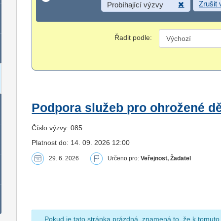
Zrušit
Probíhající výzvy
Řadit podle:
Podpora služeb pro ohrožené dět
Číslo výzvy: 085
Platnost do: 14. 09. 2026 12:00
29. 6. 2026
Určeno pro:
Veřejnost, Žadatel
Pokud je tato stránka prázdná, znamená to, že k tomuto