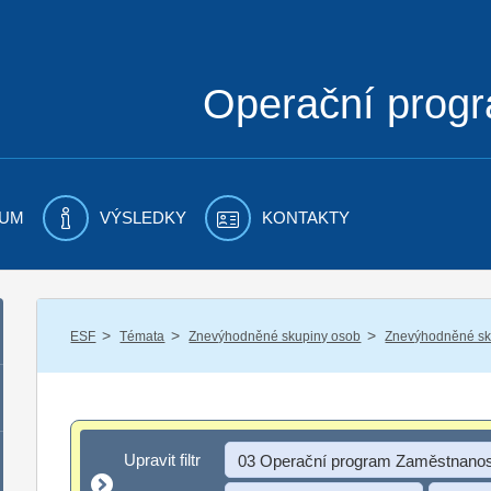
Operační prog
UM
VÝSLEDKY
KONTAKTY
/
/
/
ESF
Témata
Znevýhodněné skupiny osob
Znevýhodněné sku
Upravit filtr
Upravit filtr
03 Operační program Zaměstnanos