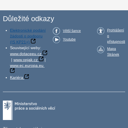
Důležité odkazy
Elektronické podání
Prohlášení
Větší šance
žádosti o podporu
o
Youtube
(IS KP21+)
přístupnosti
Související weby:
Mapa
www.dotaceeu.cz
Stránek
|
www.opjak.cz
|
www.ec.europa.eu
Kariéra