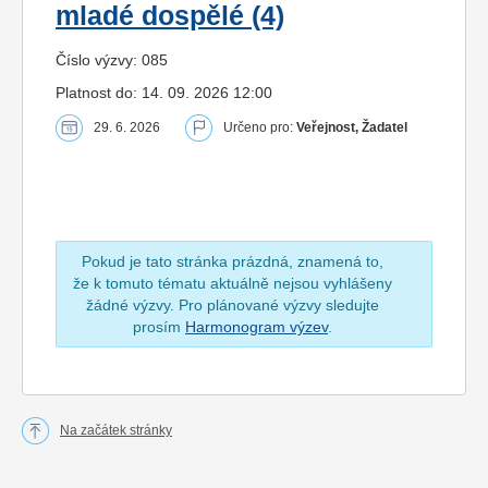
mladé dospělé (4)
Číslo výzvy: 085
Platnost do: 14. 09. 2026 12:00
29. 6. 2026
Určeno pro:
Veřejnost, Žadatel
Pokud je tato stránka prázdná, znamená to,
že k tomuto tématu aktuálně nejsou vyhlášeny
žádné výzvy. Pro plánované výzvy sledujte
prosím
Harmonogram výzev
.
Na začátek stránky