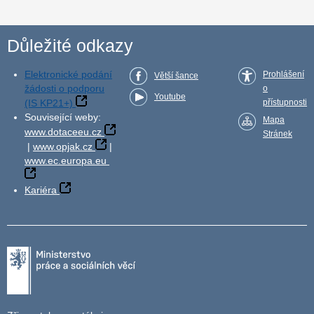
Důležité odkazy
Elektronické podání
Prohlášení
Větší šance
žádosti o podporu
o
Youtube
(IS KP21+)
přístupnosti
Související weby:
Mapa
www.dotaceeu.cz
Stránek
|
www.opjak.cz
|
www.ec.europa.eu
Kariéra