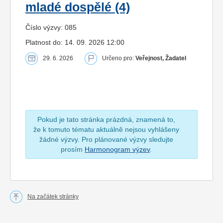
mladé dospělé (4)
Číslo výzvy: 085
Platnost do: 14. 09. 2026 12:00
29. 6. 2026
Určeno pro:
Veřejnost, Žadatel
Pokud je tato stránka prázdná, znamená to,
že k tomuto tématu aktuálně nejsou vyhlášeny
žádné výzvy. Pro plánované výzvy sledujte
prosím
Harmonogram výzev
.
Na začátek stránky