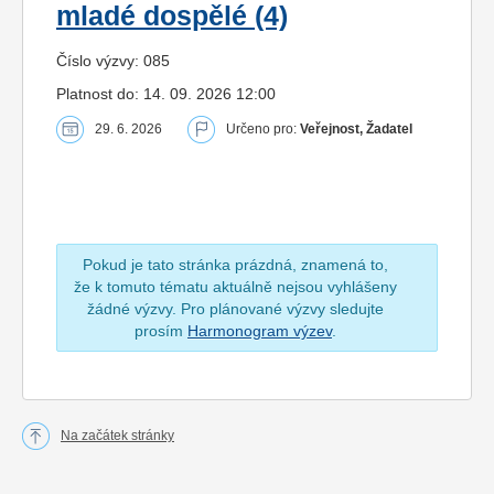
mladé dospělé (4)
Číslo výzvy: 085
Platnost do: 14. 09. 2026 12:00
29. 6. 2026
Určeno pro:
Veřejnost, Žadatel
Pokud je tato stránka prázdná, znamená to,
že k tomuto tématu aktuálně nejsou vyhlášeny
žádné výzvy. Pro plánované výzvy sledujte
prosím
Harmonogram výzev
.
Na začátek stránky