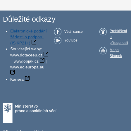
Důležité odkazy
Elektronické podání
Prohlášení
Větší šance
žádosti o podporu
o
Youtube
(IS KP21+)
přístupnosti
Související weby:
Mapa
www.dotaceeu.cz
Stránek
|
www.opjak.cz
|
www.ec.europa.eu
Kariéra