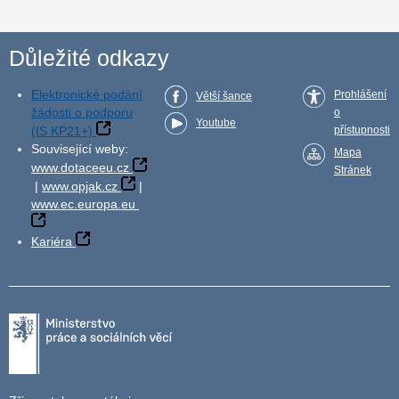
Důležité odkazy
Elektronické podání
Prohlášení
Větší šance
žádosti o podporu
o
Youtube
(IS KP21+)
přístupnosti
Související weby:
Mapa
www.dotaceeu.cz
Stránek
|
www.opjak.cz
|
www.ec.europa.eu
Kariéra