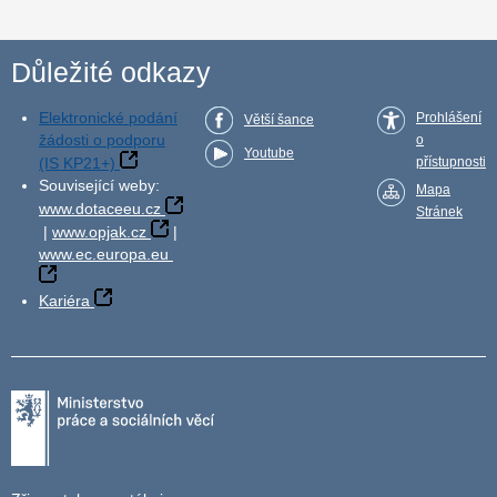
Důležité odkazy
Elektronické podání
Prohlášení
Větší šance
žádosti o podporu
o
Youtube
(IS KP21+)
přístupnosti
Související weby:
Mapa
www.dotaceeu.cz
Stránek
|
www.opjak.cz
|
www.ec.europa.eu
Kariéra