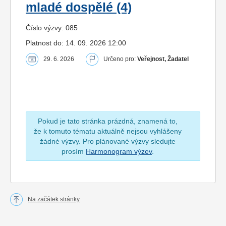
mladé dospělé (4)
Číslo výzvy: 085
Platnost do: 14. 09. 2026 12:00
29. 6. 2026
Určeno pro:
Veřejnost, Žadatel
Pokud je tato stránka prázdná, znamená to,
že k tomuto tématu aktuálně nejsou vyhlášeny
žádné výzvy. Pro plánované výzvy sledujte
prosím
Harmonogram výzev
.
Na začátek stránky