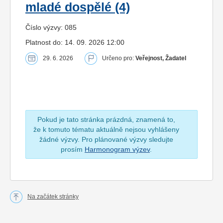
mladé dospělé (4)
Číslo výzvy: 085
Platnost do: 14. 09. 2026 12:00
29. 6. 2026
Určeno pro:
Veřejnost, Žadatel
Pokud je tato stránka prázdná, znamená to,
že k tomuto tématu aktuálně nejsou vyhlášeny
žádné výzvy. Pro plánované výzvy sledujte
prosím
Harmonogram výzev
.
Na začátek stránky