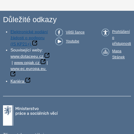
Důležité odkazy
Elektronické podání
Prohlášení
Větší šance
žádosti o podporu
o
Youtube
(IS KP21+)
přístupnosti
Související weby:
Mapa
www.dotaceeu.cz
Stránek
|
www.opjak.cz
|
www.ec.europa.eu
Kariéra