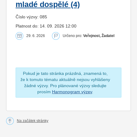
mladé dospělé (4)
Číslo výzvy: 085
Platnost do: 14. 09. 2026 12:00
29. 6. 2026
Určeno pro:
Veřejnost, Žadatel
Pokud je tato stránka prázdná, znamená to,
že k tomuto tématu aktuálně nejsou vyhlášeny
žádné výzvy. Pro plánované výzvy sledujte
prosím
Harmonogram výzev
.
Na začátek stránky