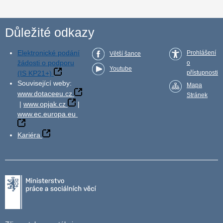
Důležité odkazy
Elektronické podání
Prohlášení
Větší šance
žádosti o podporu
o
Youtube
(IS KP21+)
přístupnosti
Související weby:
Mapa
www.dotaceeu.cz
Stránek
|
www.opjak.cz
|
www.ec.europa.eu
Kariéra