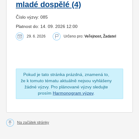
mladé dospělé (4)
Číslo výzvy: 085
Platnost do: 14. 09. 2026 12:00
29. 6. 2026
Určeno pro:
Veřejnost, Žadatel
Pokud je tato stránka prázdná, znamená to,
že k tomuto tématu aktuálně nejsou vyhlášeny
žádné výzvy. Pro plánované výzvy sledujte
prosím
Harmonogram výzev
.
Na začátek stránky