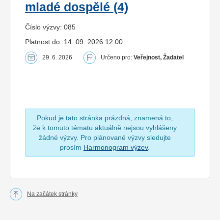
mladé dospělé (4)
Číslo výzvy: 085
Platnost do: 14. 09. 2026 12:00
29. 6. 2026
Určeno pro:
Veřejnost, Žadatel
Pokud je tato stránka prázdná, znamená to,
že k tomuto tématu aktuálně nejsou vyhlášeny
žádné výzvy. Pro plánované výzvy sledujte
prosím
Harmonogram výzev
.
Na začátek stránky