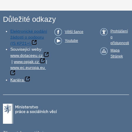
Důležité odkazy
Elektronické podání
Prohlášení
Větší šance
žádosti o podporu
o
Youtube
(IS KP21+)
přístupnosti
Související weby:
Mapa
www.dotaceeu.cz
Stránek
|
www.opjak.cz
|
www.ec.europa.eu
Kariéra