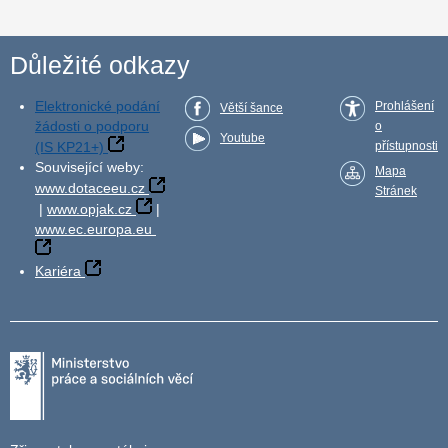
Důležité odkazy
Elektronické podání
Prohlášení
Větší šance
žádosti o podporu
o
Youtube
(IS KP21+)
přístupnosti
Související weby:
Mapa
www.dotaceeu.cz
Stránek
|
www.opjak.cz
|
www.ec.europa.eu
Kariéra