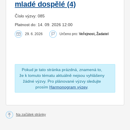
mladé dospělé (4)
Číslo výzvy: 085
Platnost do: 14. 09. 2026 12:00
29. 6. 2026
Určeno pro:
Veřejnost, Žadatel
Pokud je tato stránka prázdná, znamená to,
že k tomuto tématu aktuálně nejsou vyhlášeny
žádné výzvy. Pro plánované výzvy sledujte
prosím
Harmonogram výzev
.
Na začátek stránky