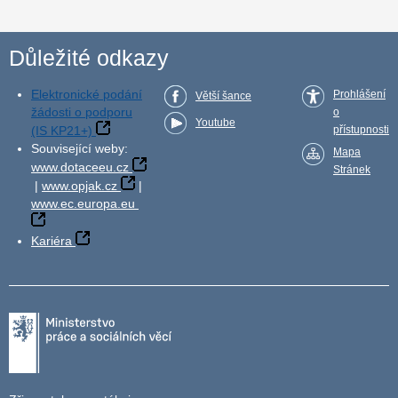
Důležité odkazy
Elektronické podání
Prohlášení
Větší šance
žádosti o podporu
o
Youtube
(IS KP21+)
přístupnosti
Související weby:
Mapa
www.dotaceeu.cz
Stránek
|
www.opjak.cz
|
www.ec.europa.eu
Kariéra