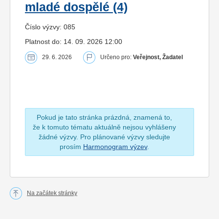
mladé dospělé (4)
Číslo výzvy: 085
Platnost do: 14. 09. 2026 12:00
29. 6. 2026
Určeno pro:
Veřejnost, Žadatel
Pokud je tato stránka prázdná, znamená to,
že k tomuto tématu aktuálně nejsou vyhlášeny
žádné výzvy. Pro plánované výzvy sledujte
prosím
Harmonogram výzev
.
Na začátek stránky