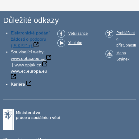
Důležité odkazy
Elektronické podání
Prohlášení
Větší šance
žádosti o podporu
o
Youtube
(IS KP21+)
přístupnosti
Související weby:
Mapa
www.dotaceeu.cz
Stránek
|
www.opjak.cz
|
www.ec.europa.eu
Kariéra