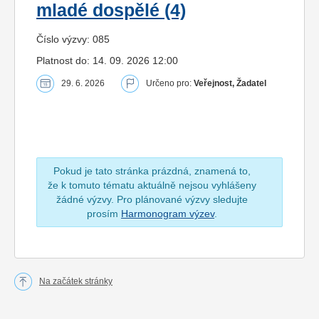
mladé dospělé (4)
Číslo výzvy: 085
Platnost do: 14. 09. 2026 12:00
29. 6. 2026
Určeno pro:
Veřejnost, Žadatel
Pokud je tato stránka prázdná, znamená to,
že k tomuto tématu aktuálně nejsou vyhlášeny
žádné výzvy. Pro plánované výzvy sledujte
prosím
Harmonogram výzev
.
Na začátek stránky