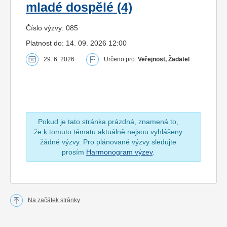
mladé dospělé (4)
Číslo výzvy: 085
Platnost do: 14. 09. 2026 12:00
29. 6. 2026
Určeno pro:
Veřejnost, Žadatel
Pokud je tato stránka prázdná, znamená to,
že k tomuto tématu aktuálně nejsou vyhlášeny
žádné výzvy. Pro plánované výzvy sledujte
prosím
Harmonogram výzev
.
Na začátek stránky