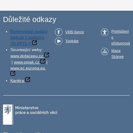
Důležité odkazy
Elektronické podání
Prohlášení
Větší šance
žádosti o podporu
o
Youtube
(IS KP21+)
přístupnosti
Související weby:
Mapa
www.dotaceeu.cz
Stránek
|
www.opjak.cz
|
www.ec.europa.eu
Kariéra