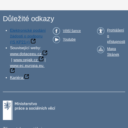
Důležité odkazy
Elektronické podání
Prohlášení
Větší šance
žádosti o podporu
o
Youtube
(IS KP21+)
přístupnosti
Související weby:
Mapa
www.dotaceeu.cz
Stránek
|
www.opjak.cz
|
www.ec.europa.eu
Kariéra