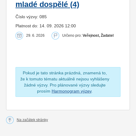
mladé dospělé (4)
Číslo výzvy: 085
Platnost do: 14. 09. 2026 12:00
29. 6. 2026
Určeno pro:
Veřejnost, Žadatel
Pokud je tato stránka prázdná, znamená to,
že k tomuto tématu aktuálně nejsou vyhlášeny
žádné výzvy. Pro plánované výzvy sledujte
prosím
Harmonogram výzev
.
Na začátek stránky