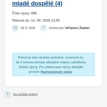
mladé dospělé (4)
Číslo výzvy: 085
Platnost do: 14. 09. 2026 12:00
29. 6. 2026
Určeno pro:
Veřejnost, Žadatel
Pokud je tato stránka prázdná, znamená to,
že k tomuto tématu aktuálně nejsou vyhlášeny
žádné výzvy. Pro plánované výzvy sledujte
prosím
Harmonogram výzev
.
Na začátek stránky