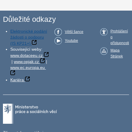
Důležité odkazy
Elektronické podání
Prohlášení
Větší šance
žádosti o podporu
o
Youtube
(IS KP21+)
přístupnosti
Související weby:
Mapa
www.dotaceeu.cz
Stránek
|
www.opjak.cz
|
www.ec.europa.eu
Kariéra