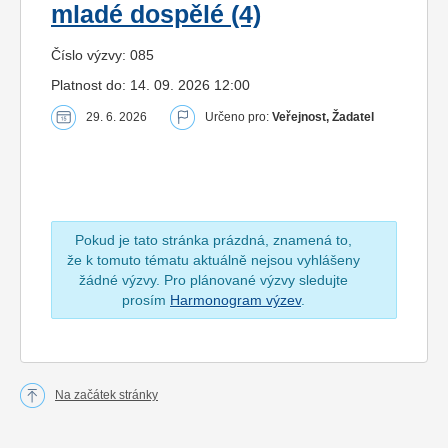
mladé dospělé (4)
Číslo výzvy: 085
Platnost do: 14. 09. 2026 12:00
29. 6. 2026
Určeno pro:
Veřejnost, Žadatel
Pokud je tato stránka prázdná, znamená to,
že k tomuto tématu aktuálně nejsou vyhlášeny
žádné výzvy. Pro plánované výzvy sledujte
prosím
Harmonogram výzev
.
Na začátek stránky