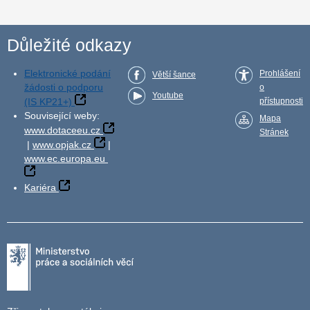
Důležité odkazy
Elektronické podání
Prohlášení
Větší šance
žádosti o podporu
o
Youtube
(IS KP21+)
přístupnosti
Související weby:
Mapa
www.dotaceeu.cz
Stránek
|
www.opjak.cz
|
www.ec.europa.eu
Kariéra