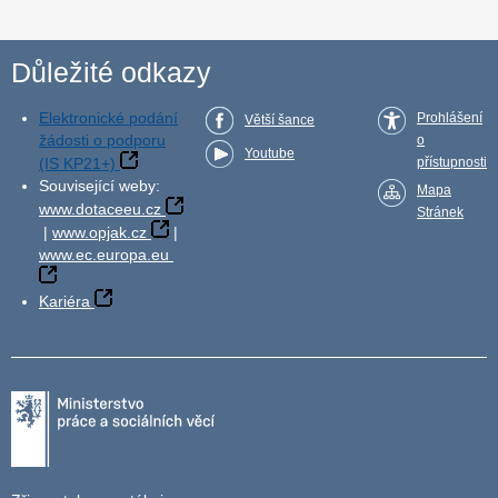
Důležité odkazy
Elektronické podání
Prohlášení
Větší šance
žádosti o podporu
o
Youtube
(IS KP21+)
přístupnosti
Související weby:
Mapa
www.dotaceeu.cz
Stránek
|
www.opjak.cz
|
www.ec.europa.eu
Kariéra