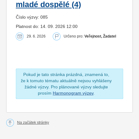
mladé dospělé (4)
Číslo výzvy: 085
Platnost do: 14. 09. 2026 12:00
29. 6. 2026
Určeno pro:
Veřejnost, Žadatel
Pokud je tato stránka prázdná, znamená to,
že k tomuto tématu aktuálně nejsou vyhlášeny
žádné výzvy. Pro plánované výzvy sledujte
prosím
Harmonogram výzev
.
Na začátek stránky