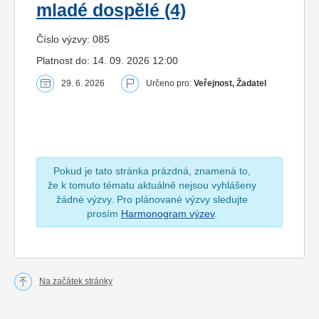
mladé dospělé (4)
Číslo výzvy: 085
Platnost do: 14. 09. 2026 12:00
29. 6. 2026
Určeno pro:
Veřejnost, Žadatel
Pokud je tato stránka prázdná, znamená to,
že k tomuto tématu aktuálně nejsou vyhlášeny
žádné výzvy. Pro plánované výzvy sledujte
prosím
Harmonogram výzev
.
Na začátek stránky