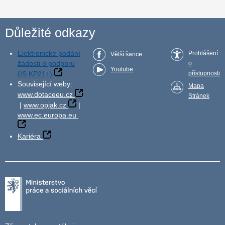
Důležité odkazy
Elektronické podání
Prohlášení
Větší šance
žádosti o podporu
o
Youtube
(IS KP21+)
přístupnosti
Související weby:
Mapa
www.dotaceeu.cz
Stránek
|
www.opjak.cz
|
www.ec.europa.eu
Kariéra