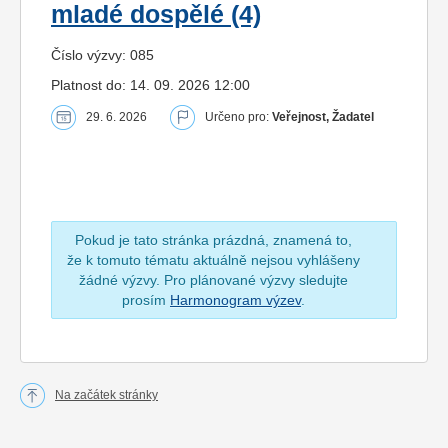
mladé dospělé (4)
Číslo výzvy: 085
Platnost do: 14. 09. 2026 12:00
29. 6. 2026
Určeno pro:
Veřejnost, Žadatel
Pokud je tato stránka prázdná, znamená to,
že k tomuto tématu aktuálně nejsou vyhlášeny
žádné výzvy. Pro plánované výzvy sledujte
prosím
Harmonogram výzev
.
Na začátek stránky