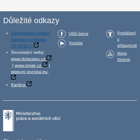
Důležité odkazy
Elektronické podání
Prohlášení
Větší šance
žádosti o podporu
o
Youtube
(IS KP21+)
přístupnosti
Související weby:
Mapa
www.dotaceeu.cz
Stránek
|
www.opjak.cz
|
www.ec.europa.eu
Kariéra