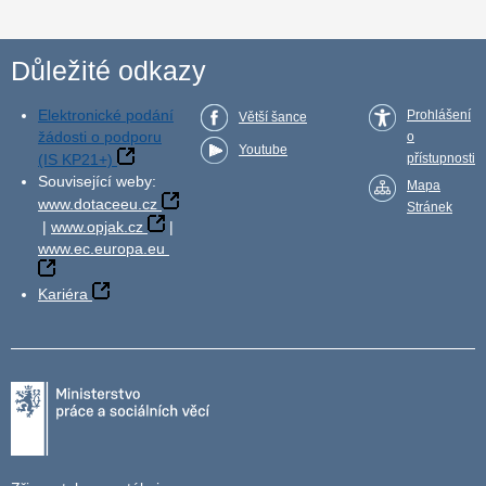
Důležité odkazy
Elektronické podání
Prohlášení
Větší šance
žádosti o podporu
o
Youtube
(IS KP21+)
přístupnosti
Související weby:
Mapa
www.dotaceeu.cz
Stránek
|
www.opjak.cz
|
www.ec.europa.eu
Kariéra