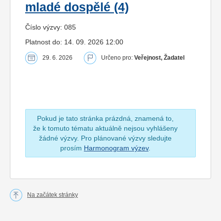
mladé dospělé (4)
Číslo výzvy: 085
Platnost do: 14. 09. 2026 12:00
29. 6. 2026
Určeno pro:
Veřejnost, Žadatel
Pokud je tato stránka prázdná, znamená to,
že k tomuto tématu aktuálně nejsou vyhlášeny
žádné výzvy. Pro plánované výzvy sledujte
prosím
Harmonogram výzev
.
Na začátek stránky