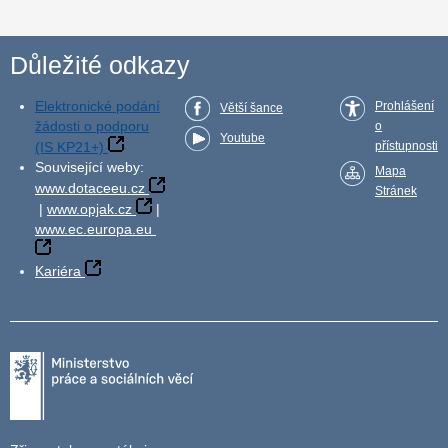
Důležité odkazy
Elektronické podání
Prohlášení
Větší šance
žádosti o podporu
o
Youtube
(IS KP21+)
přístupnosti
Související weby:
Mapa
www.dotaceeu.cz
Stránek
|
www.opjak.cz
|
www.ec.europa.eu
Kariéra