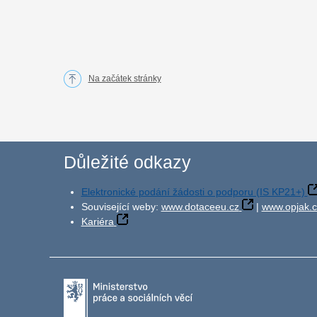
Na začátek stránky
Důležité odkazy
Elektronické podání žádosti o podporu (IS KP21+)
Související weby:
www.dotaceeu.cz
|
www.opjak.c
Kariéra