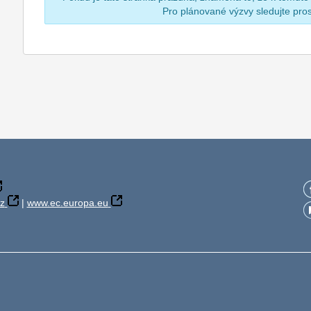
Pro plánované výzvy sledujte pr
z
|
www.ec.europa.eu