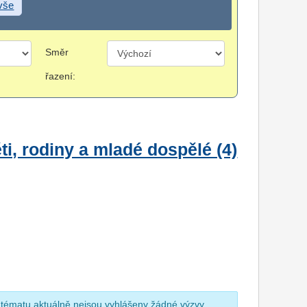
 vše
Směr
řazení:
i, rodiny a mladé dospělé (4)
 tématu aktuálně nejsou vyhlášeny žádné výzvy.