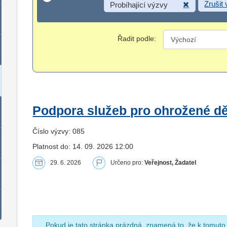
Zrušit
Probíhající výzvy
Řadit podle:
Podpora služeb pro ohrožené dět
Číslo výzvy: 085
Platnost do: 14. 09. 2026 12:00
29. 6. 2026
Určeno pro:
Veřejnost, Žadatel
Pokud je tato stránka prázdná, znamená to, že k tomuto