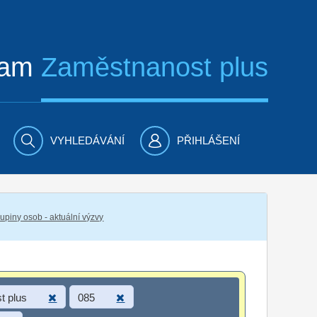
ram
Zaměstnanost plus
VYHLEDÁVÁNÍ
PŘIHLÁŠENÍ
piny osob - aktuální výzvy
t plus
085