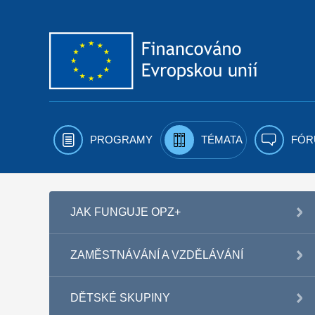
Přejít k obsahu
PROGRAMY
TÉMATA
FÓR
JAK FUNGUJE OPZ+
ZAMĚSTNÁVÁNÍ A VZDĚLÁVÁNÍ
DĚTSKÉ SKUPINY