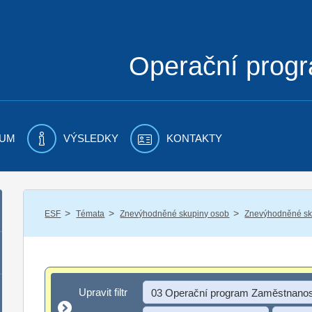
Operační prog
UM
VÝSLEDKY
KONTAKTY
/
/
/
ESF
Témata
Znevýhodněné skupiny osob
Znevýhodněné sku
Upravit filtr
Upravit filtr
03 Operační program Zaměstnanos