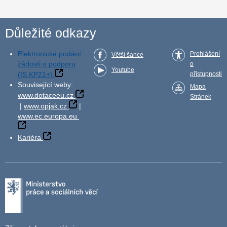
Důležité odkazy
Elektronické podání
Prohlášení
Větší šance
žádosti o podporu
o
Youtube
(IS KP21+)
přístupnosti
Související weby:
Mapa
www.dotaceeu.cz
Stránek
|
www.opjak.cz
|
www.ec.europa.eu
Kariéra