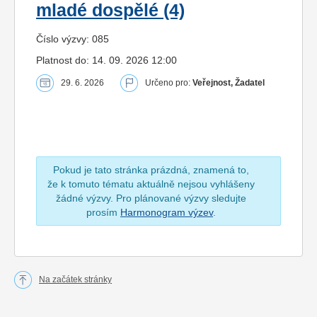
mladé dospělé (4)
Číslo výzvy: 085
Platnost do: 14. 09. 2026 12:00
29. 6. 2026
Určeno pro:
Veřejnost, Žadatel
Pokud je tato stránka prázdná, znamená to,
že k tomuto tématu aktuálně nejsou vyhlášeny
žádné výzvy. Pro plánované výzvy sledujte
prosím
Harmonogram výzev
.
Na začátek stránky