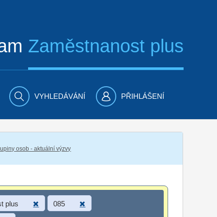
ram
Zaměstnanost plus
VYHLEDÁVÁNÍ
PŘIHLÁŠENÍ
piny osob - aktuální výzvy
t plus
085