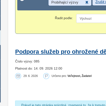
Zrušit
Probíhající výzvy
Řadit podle:
Podpora služeb pro ohrožené dět
Číslo výzvy: 085
Platnost do: 14. 09. 2026 12:00
29. 6. 2026
Určeno pro:
Veřejnost, Žadatel
Pokud je tato stránka prázdná, znamená to, že k tomuto