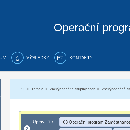
Operační prog
UM
VÝSLEDKY
KONTAKTY
/
/
/
ESF
Témata
Znevýhodněné skupiny osob
Znevýhodněné sku
Upravit filtr
Upravit filtr
03 Operační program Zaměstnanos