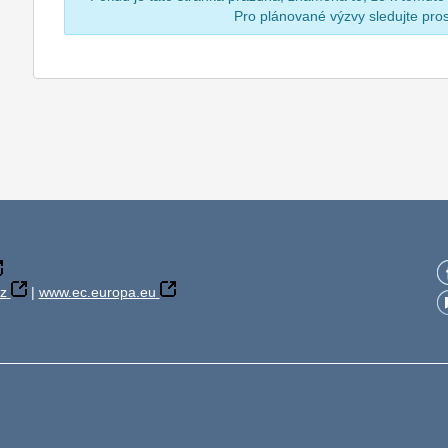
Pro plánované výzvy sledujte pr
z
|
www.ec.europa.eu