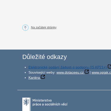
Na začátek stránky
Důležité odkazy
Elektronické podání žádosti o podporu (IS KP21+)
Související weby:
www.dotaceeu.cz
|
www.opjak.c
Kariéra