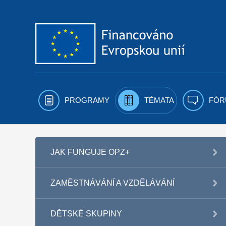
Přejít k obsahu
PROGRAMY
TÉMATA
FÓR
JAK FUNGUJE OPZ+
ZAMĚSTNÁVÁNÍ A VZDĚLÁVÁNÍ
DĚTSKÉ SKUPINY