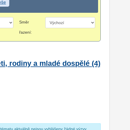
 vše
Směr
řazení:
i, rodiny a mladé dospělé (4)
 tématu aktuálně nejsou vyhlášeny žádné výzvy.