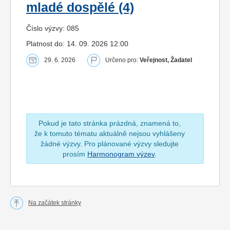
mladé dospělé (4)
Číslo výzvy: 085
Platnost do: 14. 09. 2026 12:00
29. 6. 2026
Určeno pro:
Veřejnost, Žadatel
Pokud je tato stránka prázdná, znamená to,
že k tomuto tématu aktuálně nejsou vyhlášeny
žádné výzvy. Pro plánované výzvy sledujte
prosím
Harmonogram výzev
.
Na začátek stránky