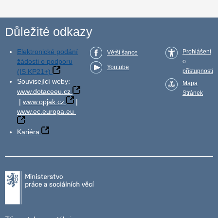
Důležité odkazy
Elektronické podání
Prohlášení
Větší šance
žádosti o podporu
o
Youtube
(IS KP21+)
přístupnosti
Související weby:
Mapa
www.dotaceeu.cz
Stránek
|
www.opjak.cz
|
www.ec.europa.eu
Kariéra