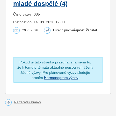
mladé dospělé (4)
Číslo výzvy: 085
Platnost do: 14. 09. 2026 12:00
29. 6. 2026
Určeno pro:
Veřejnost, Žadatel
Pokud je tato stránka prázdná, znamená to,
že k tomuto tématu aktuálně nejsou vyhlášeny
žádné výzvy. Pro plánované výzvy sledujte
prosím
Harmonogram výzev
.
Na začátek stránky