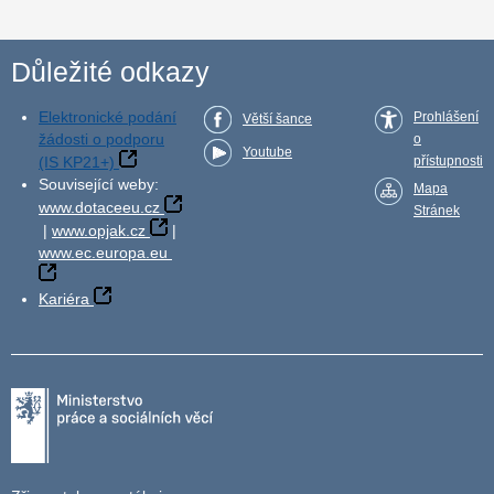
Důležité odkazy
Elektronické podání
Prohlášení
Větší šance
žádosti o podporu
o
Youtube
(IS KP21+)
přístupnosti
Související weby:
Mapa
www.dotaceeu.cz
Stránek
|
www.opjak.cz
|
www.ec.europa.eu
Kariéra