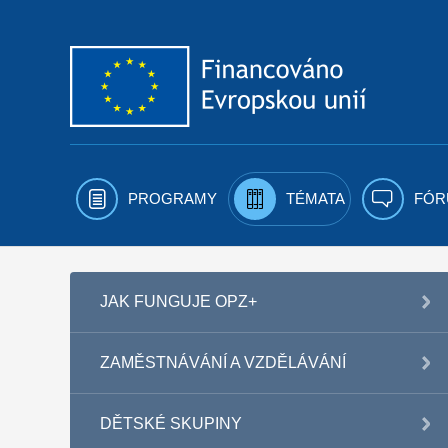
Přejít k obsahu
PROGRAMY
TÉMATA
FÓR
JAK FUNGUJE OPZ+
ZAMĚSTNÁVÁNÍ A VZDĚLÁVÁNÍ
DĚTSKÉ SKUPINY