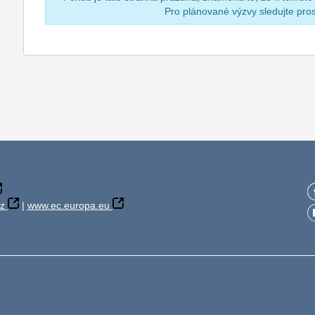
Pro plánované výzvy sledujte pr
z
|
www.ec.europa.eu