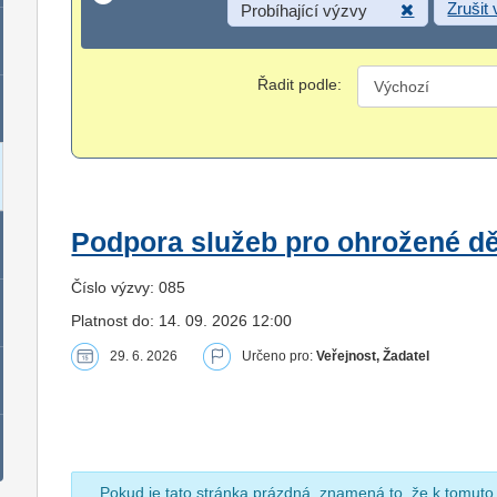
Zrušit
Probíhající výzvy
Řadit podle:
Podpora služeb pro ohrožené dět
Číslo výzvy: 085
Platnost do: 14. 09. 2026 12:00
29. 6. 2026
Určeno pro:
Veřejnost, Žadatel
Pokud je tato stránka prázdná, znamená to, že k tomuto