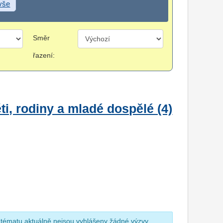
 vše
Směr
řazení:
i, rodiny a mladé dospělé (4)
 tématu aktuálně nejsou vyhlášeny žádné výzvy.