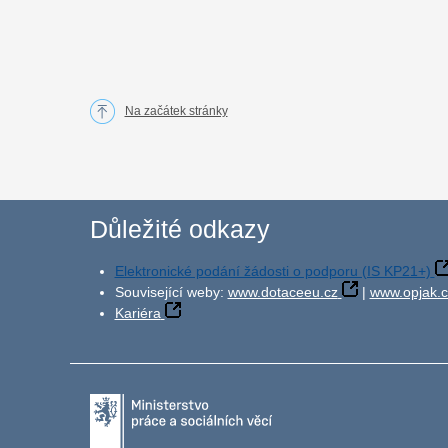
Na začátek stránky
Důležité odkazy
Elektronické podání žádosti o podporu (IS KP21+)
Související weby:
www.dotaceeu.cz
|
www.opjak.c
Kariéra