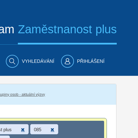
ram
Zaměstnanost plus
VYHLEDÁVÁNÍ
PŘIHLÁŠENÍ
piny osob - aktuální výzvy
t plus
085