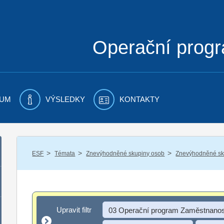
Operační prog
UM
VÝSLEDKY
KONTAKTY
/
/
/
ESF
Témata
Znevýhodněné skupiny osob
Znevýhodněné sku
Upravit filtr
Upravit filtr
03 Operační program Zaměstnanos