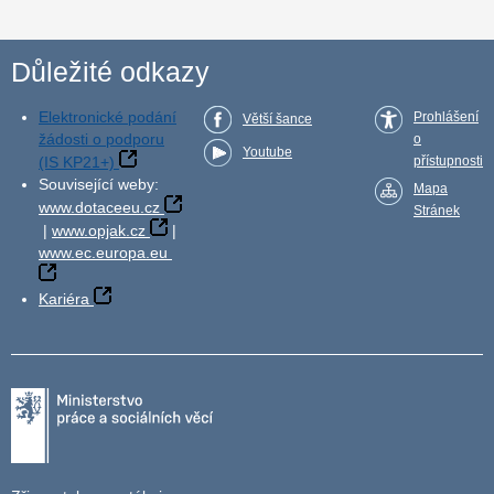
Důležité odkazy
Elektronické podání
Prohlášení
Větší šance
žádosti o podporu
o
Youtube
(IS KP21+)
přístupnosti
Související weby:
Mapa
www.dotaceeu.cz
Stránek
|
www.opjak.cz
|
www.ec.europa.eu
Kariéra