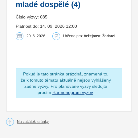
mladé dospělé (4)
Číslo výzvy: 085
Platnost do: 14. 09. 2026 12:00
29. 6. 2026
Určeno pro:
Veřejnost, Žadatel
Pokud je tato stránka prázdná, znamená to,
že k tomuto tématu aktuálně nejsou vyhlášeny
žádné výzvy. Pro plánované výzvy sledujte
prosím
Harmonogram výzev
.
Na začátek stránky