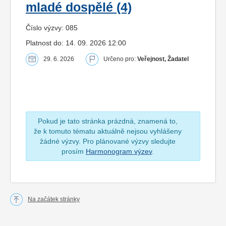
mladé dospělé (4)
Číslo výzvy: 085
Platnost do: 14. 09. 2026 12:00
29. 6. 2026
Určeno pro:
Veřejnost, Žadatel
Pokud je tato stránka prázdná, znamená to,
že k tomuto tématu aktuálně nejsou vyhlášeny
žádné výzvy. Pro plánované výzvy sledujte
prosím
Harmonogram výzev
.
Na začátek stránky