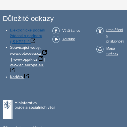
Důležité odkazy
Elektronické podání
Prohlášení
Větší šance
žádosti o podporu
o
Youtube
(IS KP21+)
přístupnosti
Související weby:
Mapa
www.dotaceeu.cz
Stránek
|
www.opjak.cz
|
www.ec.europa.eu
Kariéra