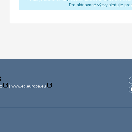
Pro plánované výzvy sledujte pr
z
|
www.ec.europa.eu