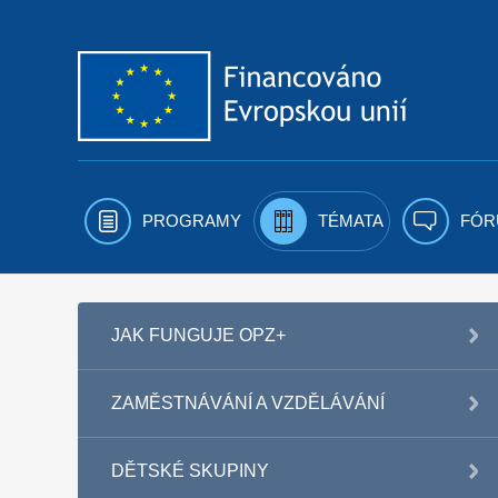
Přejít k obsahu
PROGRAMY
TÉMATA
FÓR
JAK FUNGUJE OPZ+
ZAMĚSTNÁVÁNÍ A VZDĚLÁVÁNÍ
DĚTSKÉ SKUPINY