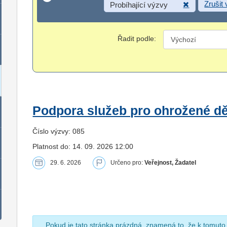
Zrušit
Probíhající výzvy
Řadit podle:
Podpora služeb pro ohrožené dět
Číslo výzvy: 085
Platnost do: 14. 09. 2026 12:00
29. 6. 2026
Určeno pro:
Veřejnost, Žadatel
Pokud je tato stránka prázdná, znamená to, že k tomuto