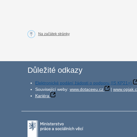
Na začátek stránky
Důležité odkazy
Elektronické podání žádosti o podporu (IS KP21+)
Související weby:
www.dotaceeu.cz
|
www.opjak.c
Kariéra