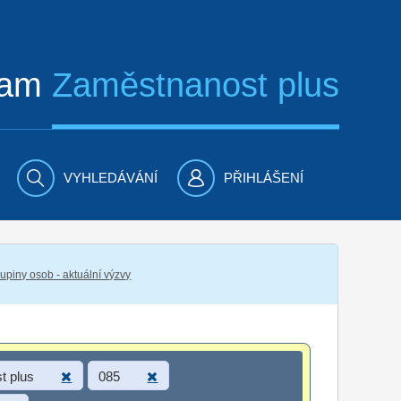
ram
Zaměstnanost plus
VYHLEDÁVÁNÍ
PŘIHLÁŠENÍ
piny osob - aktuální výzvy
t plus
085