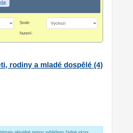
 vše
Směr
řazení:
i, rodiny a mladé dospělé (4)
 tématu aktuálně nejsou vyhlášeny žádné výzvy.