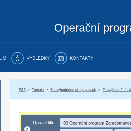
Operační prog
UM
VÝSLEDKY
KONTAKTY
/
/
/
ESF
Témata
Znevýhodněné skupiny osob
Znevýhodněné sku
Upravit filtr
Upravit filtr
03 Operační program Zaměstnanos