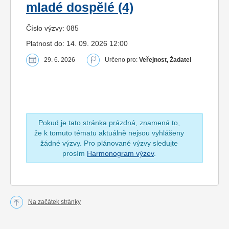
mladé dospělé (4)
Číslo výzvy: 085
Platnost do: 14. 09. 2026 12:00
29. 6. 2026
Určeno pro:
Veřejnost, Žadatel
Pokud je tato stránka prázdná, znamená to,
že k tomuto tématu aktuálně nejsou vyhlášeny
žádné výzvy. Pro plánované výzvy sledujte
prosím
Harmonogram výzev
.
Na začátek stránky