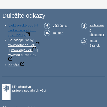
Důležité odkazy
Elektronické podání
Prohlášení
Větší šance
žádosti o podporu
o
Youtube
(IS KP21+)
přístupnosti
Související weby:
Mapa
www.dotaceeu.cz
Stránek
|
www.opjak.cz
|
www.ec.europa.eu
Kariéra