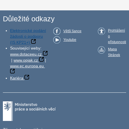
Důležité odkazy
Elektronické podání
Prohlášení
Větší šance
žádosti o podporu
o
Youtube
(IS KP21+)
přístupnosti
Související weby:
Mapa
www.dotaceeu.cz
Stránek
|
www.opjak.cz
|
www.ec.europa.eu
Kariéra