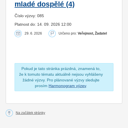
mladé dospělé (4)
Číslo výzvy: 085
Platnost do: 14. 09. 2026 12:00
29. 6. 2026
Určeno pro:
Veřejnost, Žadatel
Pokud je tato stránka prázdná, znamená to,
že k tomuto tématu aktuálně nejsou vyhlášeny
žádné výzvy. Pro plánované výzvy sledujte
prosím
Harmonogram výzev
.
Na začátek stránky