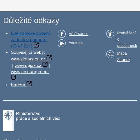
Důležité odkazy
Elektronické podání
Prohlášení
Větší šance
žádosti o podporu
o
Youtube
(IS KP21+)
přístupnosti
Související weby:
Mapa
www.dotaceeu.cz
Stránek
|
www.opjak.cz
|
www.ec.europa.eu
Kariéra