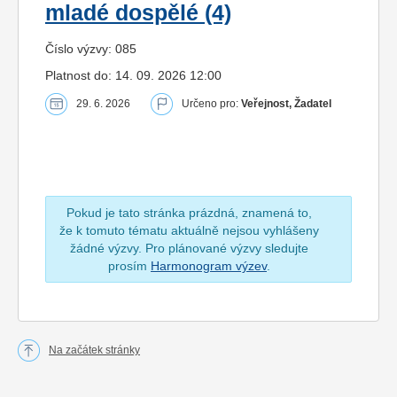
mladé dospělé (4)
Číslo výzvy: 085
Platnost do: 14. 09. 2026 12:00
29. 6. 2026
Určeno pro:
Veřejnost, Žadatel
Pokud je tato stránka prázdná, znamená to,
že k tomuto tématu aktuálně nejsou vyhlášeny
žádné výzvy. Pro plánované výzvy sledujte
prosím
Harmonogram výzev
.
Na začátek stránky