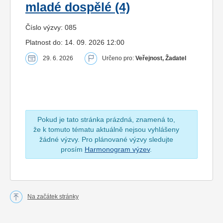
mladé dospělé (4)
Číslo výzvy: 085
Platnost do: 14. 09. 2026 12:00
29. 6. 2026
Určeno pro:
Veřejnost, Žadatel
Pokud je tato stránka prázdná, znamená to,
že k tomuto tématu aktuálně nejsou vyhlášeny
žádné výzvy. Pro plánované výzvy sledujte
prosím
Harmonogram výzev
.
Na začátek stránky