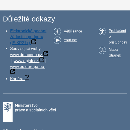
Důležité odkazy
Elektronické podání
Prohlášení
Větší šance
žádosti o podporu
o
Youtube
(IS KP21+)
přístupnosti
Související weby:
Mapa
www.dotaceeu.cz
Stránek
|
www.opjak.cz
|
www.ec.europa.eu
Kariéra