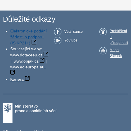
Důležité odkazy
Elektronické podání
Prohlášení
Větší šance
žádosti o podporu
o
Youtube
(IS KP21+)
přístupnosti
Související weby:
Mapa
www.dotaceeu.cz
Stránek
|
www.opjak.cz
|
www.ec.europa.eu
Kariéra