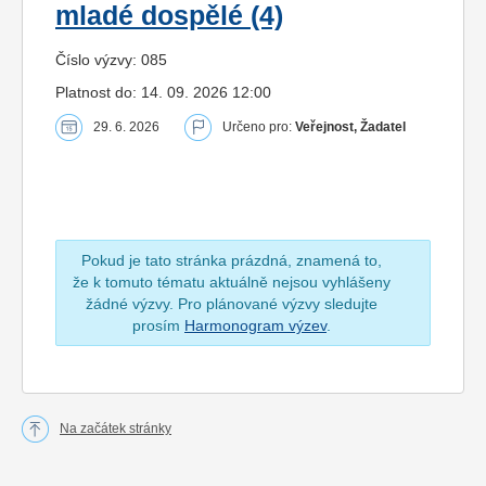
mladé dospělé (4)
Číslo výzvy: 085
Platnost do: 14. 09. 2026 12:00
29. 6. 2026
Určeno pro:
Veřejnost, Žadatel
Pokud je tato stránka prázdná, znamená to,
že k tomuto tématu aktuálně nejsou vyhlášeny
žádné výzvy. Pro plánované výzvy sledujte
prosím
Harmonogram výzev
.
Na začátek stránky