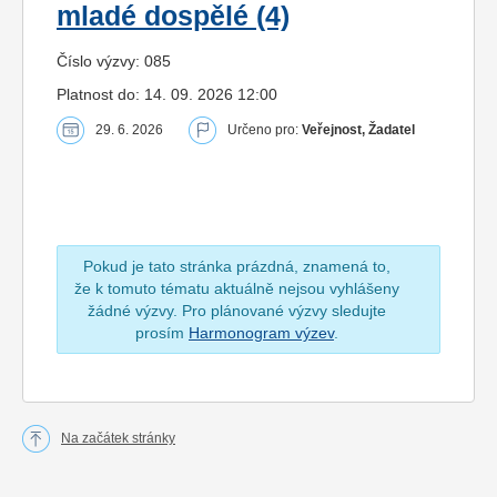
mladé dospělé (4)
Číslo výzvy: 085
Platnost do: 14. 09. 2026 12:00
29. 6. 2026
Určeno pro:
Veřejnost, Žadatel
Pokud je tato stránka prázdná, znamená to,
že k tomuto tématu aktuálně nejsou vyhlášeny
žádné výzvy. Pro plánované výzvy sledujte
prosím
Harmonogram výzev
.
Na začátek stránky