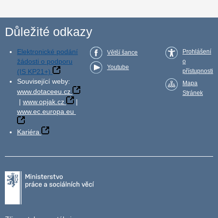
Důležité odkazy
Elektronické podání
Prohlášení
Větší šance
žádosti o podporu
o
Youtube
(IS KP21+)
přístupnosti
Související weby:
Mapa
www.dotaceeu.cz
Stránek
|
www.opjak.cz
|
www.ec.europa.eu
Kariéra