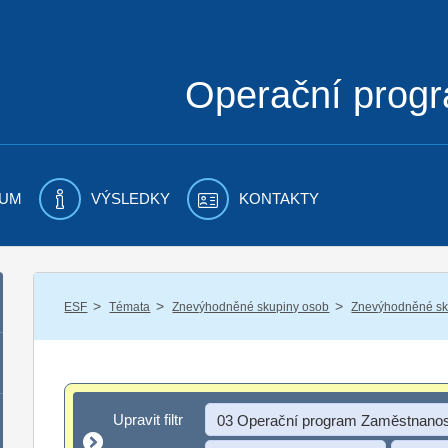
Operační prog
UM
VÝSLEDKY
KONTAKTY
/
/
/
ESF
Témata
Znevýhodněné skupiny osob
Znevýhodněné sku
Upravit filtr
Upravit filtr
03 Operační program Zaměstnanos