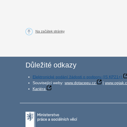
Na začátek stránky
Důležité odkazy
Elektronické podání žádosti o podporu (IS KP21+)
Související weby:
www.dotaceeu.cz
|
www.opjak.c
Kariéra