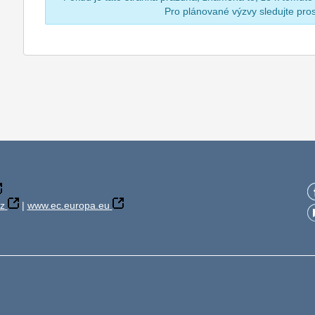
Pro plánované výzvy sledujte pr
z
|
www.ec.europa.eu