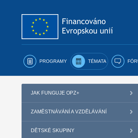
Přejít k obsahu
PROGRAMY
TÉMATA
FÓR
JAK FUNGUJE OPZ+
ZAMĚSTNÁVÁNÍ A VZDĚLÁVÁNÍ
DĚTSKÉ SKUPINY