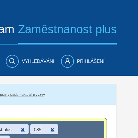
ram
Zaměstnanost plus
VYHLEDÁVÁNÍ
PŘIHLÁŠENÍ
piny osob - aktuální výzvy
t plus
085