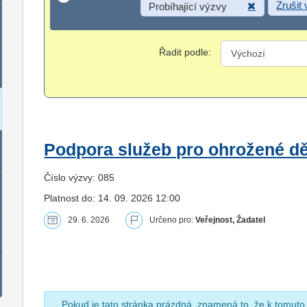
Zrušit
Probíhající výzvy
Řadit podle:
Podpora služeb pro ohrožené dět
Číslo výzvy: 085
Platnost do: 14. 09. 2026 12:00
29. 6. 2026
Určeno pro:
Veřejnost, Žadatel
Pokud je tato stránka prázdná, znamená to, že k tomuto