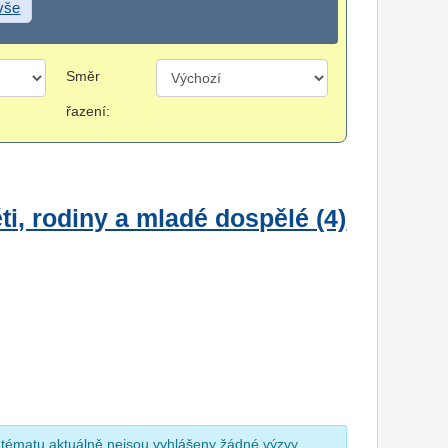
 vše
Směr
řazení:
i, rodiny a mladé dospělé (4)
 tématu aktuálně nejsou vyhlášeny žádné výzvy.