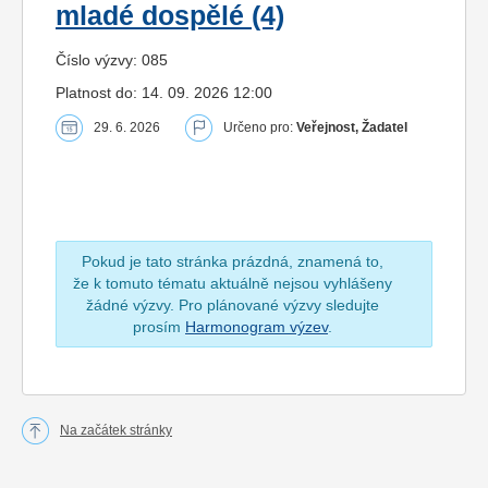
mladé dospělé (4)
Číslo výzvy: 085
Platnost do: 14. 09. 2026 12:00
29. 6. 2026
Určeno pro:
Veřejnost, Žadatel
Pokud je tato stránka prázdná, znamená to,
že k tomuto tématu aktuálně nejsou vyhlášeny
žádné výzvy. Pro plánované výzvy sledujte
prosím
Harmonogram výzev
.
Na začátek stránky